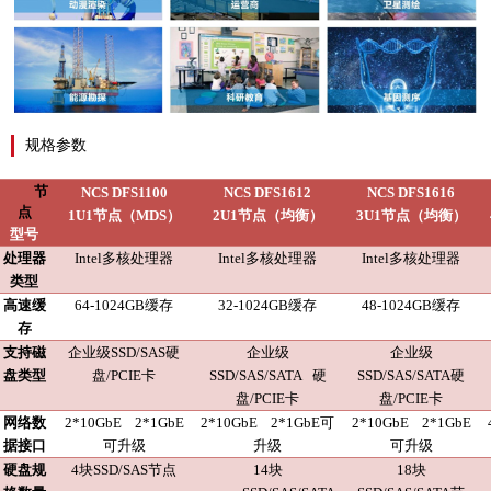
规格参数
节
NCS
DFS1100
NCS
DFS1612
NCS
DFS1616
点
1U1节点（MDS）
2U1节点（均衡）
3U1节点（均衡）
型号
处理器
Intel多
核处理器
Intel
多
核处理器
Intel
多
核处理器
类型
高速缓
6
4-
1024
GB
缓存
32
-
1024
GB
缓存
48
-
1024
GB
缓存
存
支持磁
企业
级
SSD
/SAS
硬
企业级
企业级
盘类型
盘
/PCIE
卡
SSD/SAS/SATA
硬
SSD/SAS/SATA硬
盘
/PCIE
卡
盘
/PCIE
卡
网络数
2*10GbE
2
*1GbE
2*10GbE
2
*1GbE
可
2*10GbE
2
*1GbE
据接口
可升级
升级
可升级
硬盘规
4块SSD/SAS节点
14块
18块