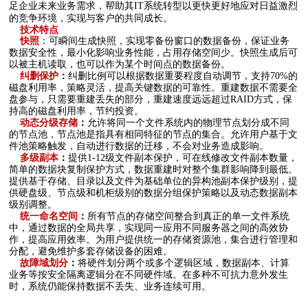
足企业未来业务需求，帮助其IT系统转型以更快更好地应对日益激烈
的竞争环境，实现与客户的共同成长。
技术特点
快照
：可瞬间生成快照，实现零备份窗口的数据备份，保证业务
数据安全性，最小化影响业务性能，占用存储空间少。快照生成后可
以被主机读取，也可以作为某个时间点的数据备份。
纠删保护
：
纠删比例可以根据数据重要程度自动调节，支持
70%的
磁盘利用率，策略灵活，提高关键数据的可靠性。重建数据不需要全
盘参与，只需要重建丢失的部分，重建速度远远超过RAID方式，保
持高的磁盘利用率，节约投资。
动态分级存储
：
允许将同一个文件系统内的物理节点划分成不同
的节点池，节点池是指具有相同特征的节点的集合。允许用户基于文
件池策略触发，自动进行数据的迁移，不会对业务造成影响。
多级副本
：
提供
1-12级文件副本保护，可在线修改文件副本数量，
简单的数据块复制保护方式，数据重建时对整个集群影响降到最低。
提供基于存储、目录以及文件为基础单位的异构池副本保护级别，提
供硬盘级、节点级和机柜级别的数据分组保护策略以及动态数据副本
级别调整。
统一命名空间
：
所有节点的存储空间整合到真正的单一文件系统
中，通过数据的全局共享，实现同一应用不同服务器之间的高效协
作，提高应用效率。为用户提供统一的存储资源池，集合进行管理和
分配，避免维护多套存储设备的困难。
故障域划分
：
将硬件划分两个或多个逻辑区域，数据副本、计算
业务等按安全隔离逻辑分在不同硬件域。在多种不可抗力意外发生
时，系统仍能保持数据不丢失、业务连续可用。