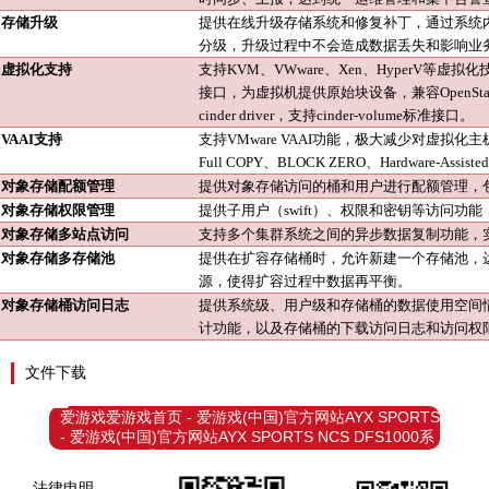
存储升级
提供在线升级存储系统和修复补丁，通过系统
分级，升级过程中不会造成数据丢失和影响业
虚拟化支持
支持
KVM、VWware、Xen、HyperV等
接口，为虚拟机提供原始块设备，兼容OpenSta
cinder driver，支持cinder-volume标准接口。
VAAI支持
支持
VMware VAAI功能，极大减少对虚
Full COPY、BLOCK ZERO、Hardware-Assisted
对象存储配额管理
提供对象存储访问的桶和用户进行配额管理，
对象存储权限管理
提供子用户（
swift）、权限和密钥等访问功
对象存储多站点访问
支持多个集群系统之间的异步数据复制功能，
对象存储多存储池
提供在扩容存储桶时，允许新建一个存储池，
源，使得扩容过程中数据再平衡。
对象存储桶访问日志
提供系统级、用户级和存储桶的数据使用空间
计功能，以及存储桶的下载访问日志和访问权
文件下载
爱游戏爱游戏首页 - 爱游戏(中国)官方网站AYX SPORTS
- 爱游戏(中国)官方网站AYX SPORTS NCS DFS1000系
列产品 存储系统
法律申明