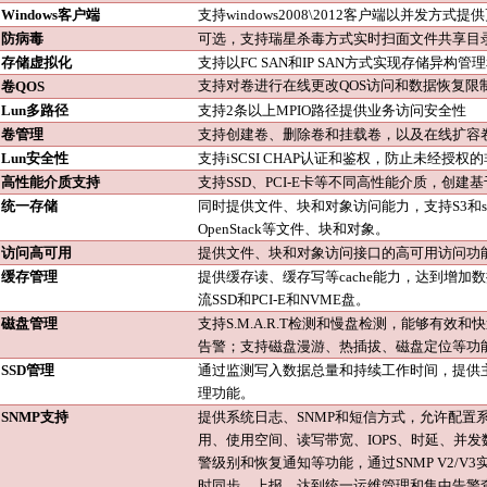
Windows客户端
支持
windows2008\2012客户端以并发方
防病毒
可选，支持瑞星杀毒方式实时扫面文件共享目
存储虚拟化
支持以
FC SAN和IP SAN方式实现存储异构管
支持对卷进行在线更改
QOS访问和数据恢复限
卷
QOS
Lun多路径
支持
2条以上MPIO路径提供业务访问安全性
卷管理
支持创建卷、删除卷和挂载卷，以及在线扩容
Lun安全性
支持
iSCSI CHAP认证和鉴权，防止未经授
高性能介质支持
支持
SSD、PCI-E卡等不同高性能介质，创
统一存储
同时提供文件、块和对象访问能力，支持
S3和
OpenStack等文件、块和对象。
访问高可用
提供文件、块和对象访问接口的高可用访问功
缓存管理
提供缓存读、缓存写等
cache能力，达到增
流SSD和PCI-E和NVME盘。
磁盘管理
支持
S.M.A.R.T检测和慢盘检测，能够有
告警；支持磁盘漫游、热插拔、磁盘定位等功
SSD管理
通过监测写入数据总量和持续工作时间，提供
理功能。
SNMP支持
提供系统日志、
SNMP和短信方式，允许配置
用、使用空间、读写带宽、IOPS、时延、并
警级别和恢复通知等功能，通过SNMP V2/
时同步、上报，达到统一运维管理和集中告警