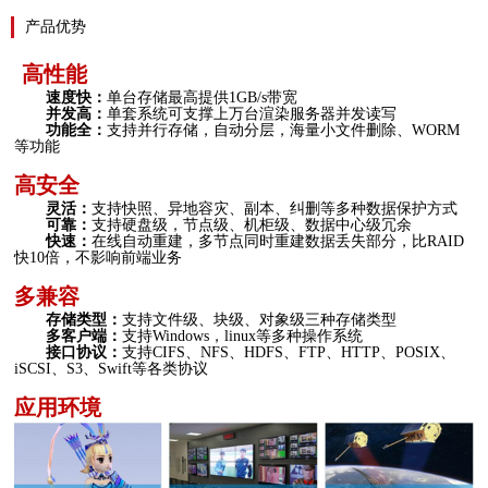
产品优势
高性能
速度快：
单台存储最高提供
1GB/s带宽
并发高：
单套系统可支撑上万台渲染服务器并发读写
功能全：
支持并行存储，自动分层，海量小文件删除、
WORM
等功能
高安全
灵活：
支持快照、异地容灾、副本、纠删等多种数据保护方式
可靠：
支持硬盘级，节点级、机柜级、数据中心级冗余
快速：
在线自动重建，多节点同时重建数据丢失部分，比
RAID
快10倍，不影响前端业务
多兼容
存储类型：
支持文件级、块级、对象级三种存储类型
多客户端：
支持
Windows，linux等多种操作系统
接口协议：
支持
CIFS、NFS、HDFS、FTP、HTTP、POSIX、
iSCSI、S3、Swift等各类协议
应用环境