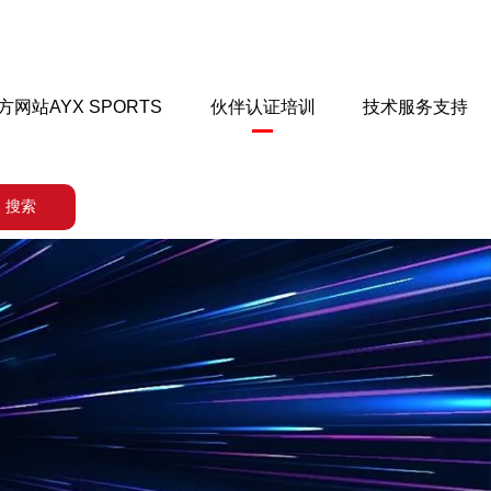
方网站AYX SPORTS
伙伴认证培训
技术服务支持
搜索