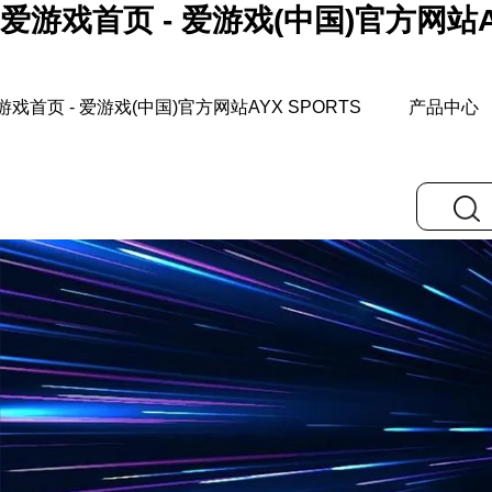
爱游戏首页 - 爱游戏(中国)官方网站AY
游戏首页 - 爱游戏(中国)官方网站AYX SPORTS
产品中心