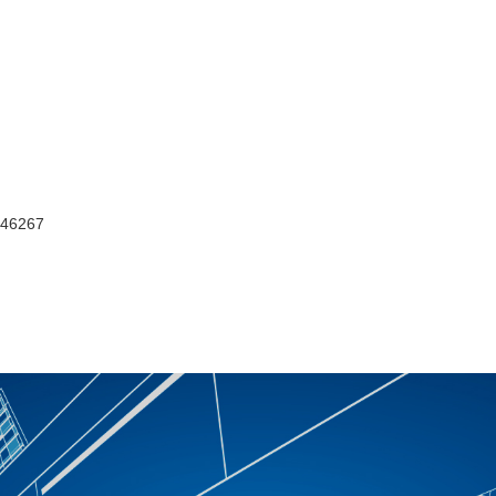
46267