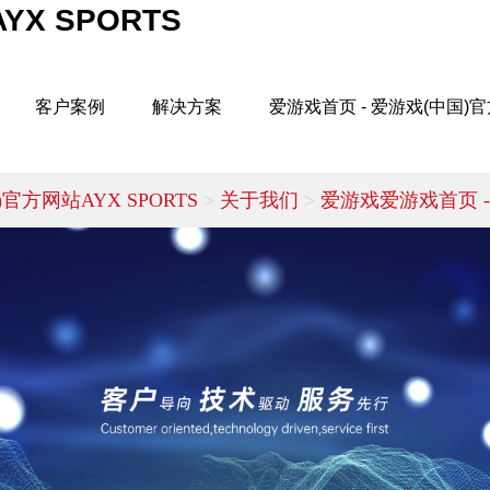
X SPORTS
客户案例
解决方案
爱游戏首页 - 爱游戏(中国)官
官方网站AYX SPORTS
>
关于我们
>
爱游戏爱游戏首页 - 
软件