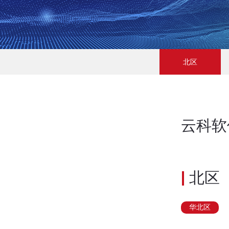
北区
云科软
北区
华北区