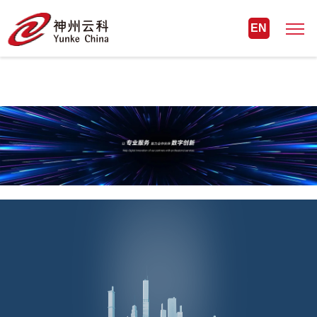
爱游戏首页 - 爱游戏(中国)官方网站
EN
AYX SPORTS