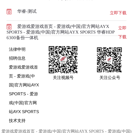
华睿-测试
立即下载
爱游戏爱游戏首页 - 爱游戏(中国)官方网站AYX
立即
SPORTS - 爱游戏(中国)官方网站AYX SPORTS 华睿HDP
下载
6300备份一体机
法律申明
招聘信息
爱游戏爱游戏首
页 - 爱游戏(中
关注视频号
关注公众号
国)官方网站AYX
SPORTS - 爱游
戏(中国)官方网
站AYX SPORTS
技术支持
爱游戏爱游戏首页 - 爱游戏(中国)官方网站AYX SPORTS - 爱游戏(中国)