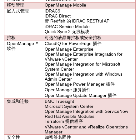
移动管理
OpenManage Mobile
嵌入式管理
iDRAC9
iDRAC Direct
带
Redfish
的
iDRAC RESTful API
iDRAC Service Module
Quick Sync 2
无线模块
挡板
可选的液晶屏挡板或安全挡板
OpenManage
™
CloudIQ for PowerEdge
插件
软件
OpenManage Enterprise
OpenManage Enterprise Integration for
VMware vCenter
OpenManage Integration for Microsoft
System Center
OpenManage Integration with Windows
Admin Center
OpenManage Power Manager
插件
OpenManage
服务插件
OpenManage Update Manager
插件
集成和连接
BMC Truesight
Microsoft System Center
OpenManage Integration with ServiceNow
Red Hat Ansible Modules
Terraform
提供程序
VMware vCenter and vRealize Operations
Manager
安全性
加密签名固件