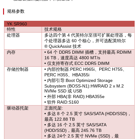
规格参数
YK SR960
特性
技术规格
处理器
多达四个第
4
代英特尔至强可扩展处理器，每
个处理器多达
60
个核心，并可选配英特尔
®
QuickAssist
技术
内存
•
64
个
DDR5 DIMM
插槽，支持最高
RDIMM
16 TB
，速度高达
4800 MT/s
• 仅支持寄存式
ECC DDR5 DIMM
存储控制器
• 内部控制器
:PERC H965i
、
PERC H755
、
PERC H355
、
HBA355i
• 内部引导
:Boot Optimized Storage
Subsystem (BOSS-N1):HWRAID 2 x M.2
NVMe SSD
或
USB
• 外部
HBA(
非
RAID):HBA355e
• 软件
RAID:S160
驱动器托架
正面托架
:
• 多达
8
个
2.5
英寸
SAS/SATA (HDD/SSD)
，
最高
122.88 TB
• 多达
16
个
2.5
英寸
SAS/SATA
(HDD/SSD)
，最高
245.76 TB
• 多达
24
个
2.5
英寸
NVMe (SSD)
，最