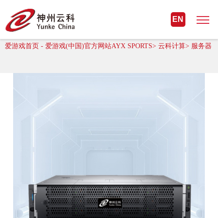
爱游戏首页 - 爱游戏(中国)官方网站
EN
AYX SPORTS
爱游戏首页 - 爱游戏(中国)官方网站AYX SPORTS> 云科计算> 服务器