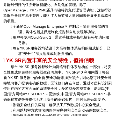
并能对例行的任务开展智能化、自动化的管理。除了
OpenManage
，
YK SR940
还具有独特的免代理管理功能，这使得该
款服务器非常易于管理，能为
IT
人员节省大量时间来开展更具战略性
的项目。
全新的
OpenManage Enterprise
™
控制台可简化服务器的管
l
理，具体包括提供定制化报告和自动发现等功能。
用户可使用
QuickSync 2
，通过手机或平板电脑轻松地访问服
l
务器。
每台
YK SR
服务器均被设计为高弹性体系结构的组成部分，已
l
将
“
安全性
”
深入地集成到服务器的。
l
YK SR
内置丰富的安全特性，值得信赖
每台
YK SR
服务器都设计为网络弹性体系结构的 一部分，将安
全性集成到完整的服务器生命周期中。
YK SR940
利用内置于每台
新
YK SR
服务器中的全新 安全功能来加强保护，因此您可以安全可
靠地向客户提供准确的数据，无论他们身在何处。通过考虑从设计到
停用在内的方方面面的系统安全性，爱游戏爱游戏首页 - 爱游戏(中
国)官方网站AYX SPORTS - 爱游戏(中国)官方网站AYX SPORTS 将
确保建立信任并提供无忧且安全的基础架构，同时无需做出妥协。
依赖安全组件供应链，确保从工厂到数据中心安全无虞。
l
利用以加密方式签名的固件程序包和安全启动确保数据安全。
l
借助服务器锁定防止未经授权的更改或恶意更改。
l