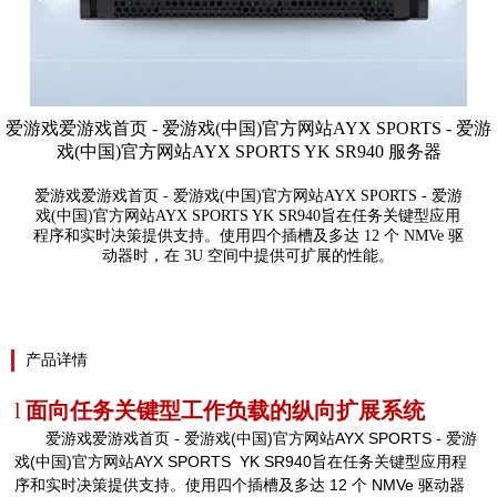
爱游戏爱游戏首页 - 爱游戏(中国)官方网站AYX SPORTS - 爱游
戏(中国)官方网站AYX SPORTS YK SR940 服务器
爱游戏爱游戏首页 - 爱游戏(中国)官方网站AYX SPORTS - 爱游
戏(中国)官方网站AYX SPORTS YK SR940旨在任务关键型应用
程序和实时决策提供支持。使用四个插槽及多达 12 个 NMVe 驱
动器时，在 3U 空间中提供可扩展的性能。
产品详情
l
面向任务关键型工作负载的纵向扩展系统
爱游戏爱游戏首页 - 爱游戏(中国)官方网站AYX SPORTS - 爱游
戏(中国)官方网站AYX SPORTS
YK SR940
旨在任务关键型应用程
序和实时决策提供支持。使用四个插槽及多达
12
个
NMVe
驱动器