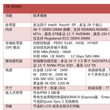
YK SR940
功能
技术规格
处理器
多达四个
Intel® Xeon® SP
，多达
28
个核心
内存
48
个
DDR4 DIMM
插槽，支持
RDIMM/LRDIMM
MT/s
，最高
6TB
多达
12
个
NVDIMM
，最高
192 
仅支持
Registered ECC DDR4 DIMM
存储处理器
内部控制器：
PERC S140
、
H330
、
H740P
(SP)
数目
启动优化的存储子系统
外部
HBA (RAID)
：
H840
外部
HBA
（非
RAID
）：
12 Gbps SAS HBA
驱动器托架
前端驱动器托架：多达
24
个
2.5
英寸
SAS/SATA 
达
12
个
NVMe PCIe SSD
，最高
122 TB
电源
白金级
1100 W
、
1600
热插拔电源，
W
、
2000 W
、
2400 W
、
8
个具有完全
336-380 VDC 1100 W
、
黄金级
48 VDC 1100 W
尺寸
外形尺寸：机架
(3U)
机箱深度：
77
嵌入式管理
符合
IPMI 2.0
标准
带有生命周期控制器的
iDRAC9 (Express
版、
Enter
可选的
Quick Sync 2
无线模块
挡板
可选的
LCD
或安全指示灯挡板