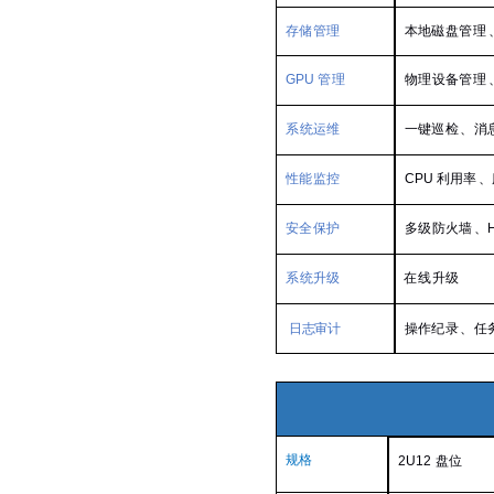
本地磁盘管理
存储管理
GPU
管理
物理设备管理
系统运维
一键巡检
、消
CPU
利用率
、
性能监控
安全保护
多级防火墙
、
系统升级
在线升级
操作纪录
、任
日志审计
规格
2U12
盘位