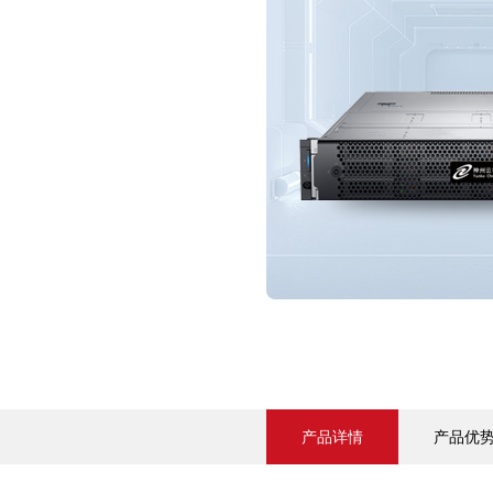
产品详情
产品优