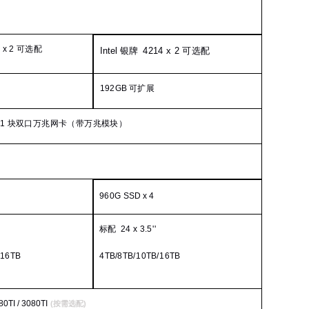
 x 2
可选配
Intel
银牌
4214 x 2
可选配
192
GB
可扩展
1
块双口万兆网卡（带万兆
模块）
960
G
SSD
x
4
标配
24 x 3.5
''
/16
TB
4
TB
/8
TB
/10
TB
/16
TB
0TI / 3080TI
(
)
按需选配