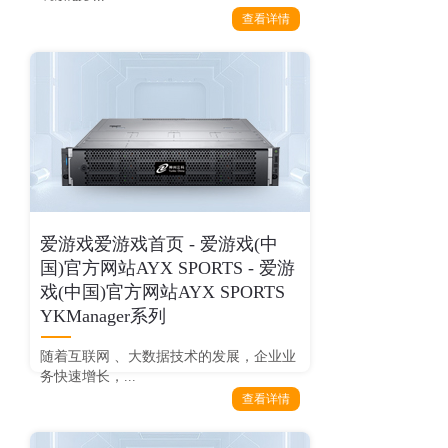
查看详情
爱游戏爱游戏首页 - 爱游戏(中
国)官方网站AYX SPORTS - 爱游
戏(中国)官方网站AYX SPORTS
YKManager系列
随着互联网 、大数据技术的发展，企业业
务快速增长，...
查看详情