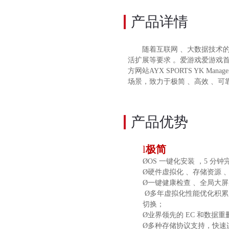
产品详情
随着互联网
、大数据技术
活扩展等要求 。
爱游戏爱游戏首页 
方网站AYX SPORTS
YK Manage
场景，致力于极简 、高效 、
产品优势
l
极简
Ø
OS 一键化安装 ，5 分
Ø
硬件虚拟化
、存储资源
Ø
一键健康检查
、全局大屏
Ø
多年虚拟化性能优化积累
切换；
Ø
业界领先的
EC 和数据重
Ø
多种存储协议支持，快速