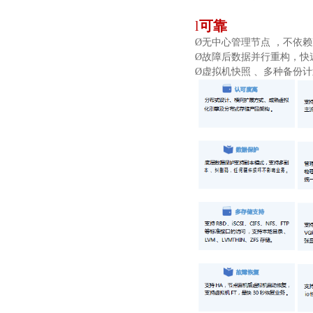
l
可靠
Ø
无中心管理节点
，不依赖
Ø
故障后数据并行重构，快
Ø
虚拟机快照
、多种备份计