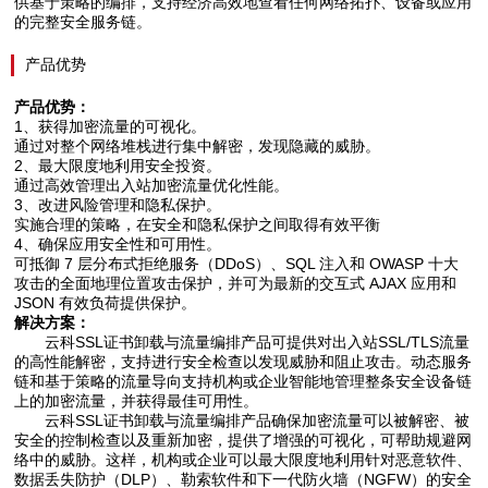
供基于策略的编排，支持经济高效地查看任何网络拓扑、设备或应用
的完整安全服务链。
产品优势
产品优势：
1、获得加密流量的可视化。
通过对整个网络堆栈进行集中解密，发现隐藏的威胁。
2、最大限度地利用安全投资。
通过高效管理出入站加密流量优化性能。
3、改进风险管理和隐私保护。
实施合理的策略，在安全和隐私保护之间取得有效平衡
4、确保应用安全性和可用性。
可抵御 7 层分布式拒绝服务（DDoS）、SQL 注入和 OWASP 十大
攻击的全面地理位置攻击保护，并可为最新的交互式 AJAX 应用和
JSON 有效负荷提供保护。
解决方案：
云科SSL证书卸载与流量编排产品可提供对出入站SSL/TLS流量
的高性能解密，支持进行安全检查以发现威胁和阻止攻击。动态服务
链和基于策略的流量导向支持机构或企业智能地管理整条安全设备链
上的加密流量，并获得最佳可用性。
云科SSL证书卸载与流量编排产品确保加密流量可以被解密、被
安全的控制检查以及重新加密，提供了增强的可视化，可帮助规避网
络中的威胁。这样，机构或企业可以最大限度地利用针对恶意软件、
数据丢失防护（DLP）、勒索软件和下一代防火墙（NGFW）的安全