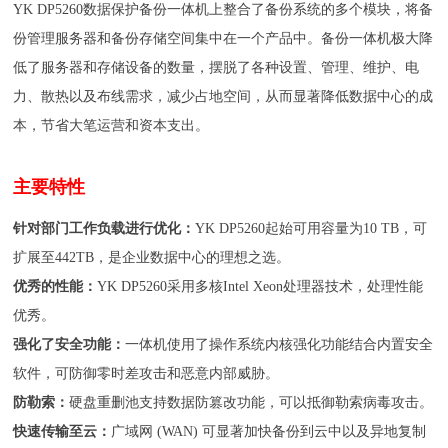
YK DP5260数据保护备份一体机上整合了备份系统的多个模块，将备
份管理服务器和备份存储空间集中在一个产品中。备份一体机极大降
低了服务器和存储设备的数量，摆脱了各种设置、管理、维护、电
力、散热以及布线需求，减少占地空间，从而显著降低数据中心的成
本，节省大笔运营和资本支出。
主要特性
针对部门工作负载进行优化：
YK DP5260起始可用容量为
10 TB
，可
扩展至
442TB
，是企业数据中心的理想之选。
优秀的性能：
YK DP5260采用多核
Intel Xeon
处理器技术，处理性能
优秀。
强化了安全功能：
一体机使用了操作系统内核强化功能结合内置安全
软件，可防御零时差攻击和恶意内部威胁。
防勒索：
硬盘重删池支持数据防篡改功能，可以抵御勒索病毒攻击。
快速传输至云：
广域网
(WAN)
可显著加快备份到云中以及异地复制