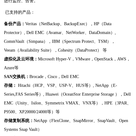
进行监控、告警。
已支持的产品：
备份产品：
Veritas
（
NetBackup
、
BackupExec
），
HP
（
Data
Protector
）
, Dell EMC
（
Avamar
、
NetWorker
、
DataDomain
）
,
CommVault
（
Simpana
），
IBM
（
Spectrum Protect
、
TSM
），
Veeam
（
Availability Suite
），
Cohesity
（
DataProtect
） 等
虚拟化及云环境：
Microsoft Hyper-V
，
VMware
，
OpenStack
，
AWS
，
Azure
等
SAN
交换机：
Brocade
，
Cisco
，
Dell EMC
存储：
Hitachi
（
HCP
、
VSP
、
USP-V
、
HUS
等）
, NetApp
（
E-
Series,FAS Series
等）
, Huawei
（
OceanStor Enterprise Storage
），
Dell
EMC
（
Unity
、
Isilon
、
Symmetrix VMAX
、
VNX
等），
HPE
（
3PAR
、
P9500
、
XP20000/24000
等）等
存储复制系统：
NetApp
（
FlexClone
、
SnapMirror
、
SnapVault
、
Open
Systems Snap Vault
）