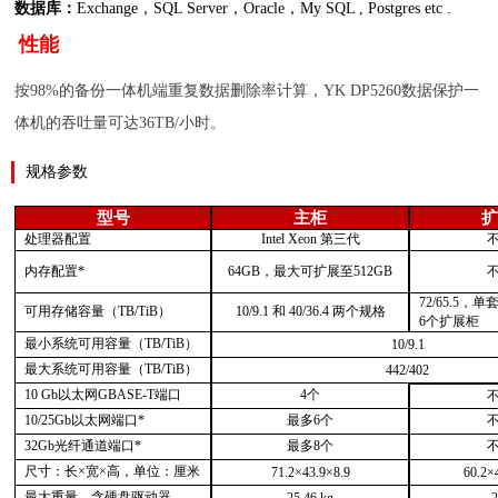
数据库：
Exchange
，
SQL Server
，
Oracle，My SQL , Postgres etc .
性能
按
98%
的备份一体机端重复数据删除率计算，
YK DP5260
数据保护一
体机的吞吐量可达
36TB/
小时。
规格参数
型号
主柜
处理器配置
Intel Xeon 第三代
内存配置
*
64GB，最大可扩展至512GB
72/65.5
可用存储容量（
TB/TiB）
10/9.1 和 40/36.4 两个规格
6个扩展柜
最小系统可用容量（
TB/TiB）
10/9.1
最大系统可用容量（
TB/TiB）
442/402
10 Gb以太网GBASE-T端口
4个
10/25Gb以太网端口*
最多
6个
32Gb光纤通道端口*
最多
8个
尺寸：长
×宽×高，单位：厘米
71.2×43.9×8.9
60.2×
最大重量，含硬盘驱动器