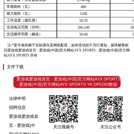
25.46 kg
2
常规能耗（瓦）
400
最大能耗（瓦）
1100
工作温度（摄氏度）
10-35
1
交流电压范围（伏特）
200-240
20
交流频率范围（赫兹）
50-60
5
注
:*星号项依赖于实际缓存及网络配置，如有变动恕不另行通知，最终解释权
归爱游戏爱游戏首页 - 爱游戏(中国)官方网站AYX SPORTS - 爱游戏(中国)官方网
站AYX SPORTS 所有
文件下载
爱游戏爱游戏首页 - 爱游戏(中国)官方网站AYX SPORTS
- 爱游戏(中国)官方网站AYX SPORTS YK DP5260数据
保护一体机
法律申明
招聘信息
爱游戏爱游戏首
页 - 爱游戏(中
关注视频号
关注公众号