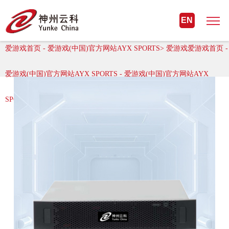
爱游戏首页 - 爱游戏(中国)官方网站
EN
AYX SPORTS
爱游戏首页 - 爱游戏(中国)官方网站AYX SPORTS> 爱游戏爱游戏首页 -
爱游戏(中国)官方网站AYX SPORTS - 爱游戏(中国)官方网站AYX
SPORTS > 数据保护系统