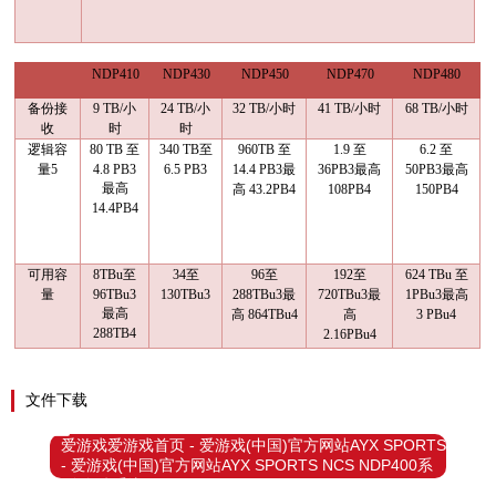
NDP410
NDP430
NDP450
NDP470
NDP480
备份接
9 TB/
小
24 TB/
小
32 TB/
小时
41 TB/
小时
68 TB/
小时
收
时
时
逻辑容
80 TB
至
340 TB
至
960TB
至
1.9
至
6.2
至
量
5
4.8 PB3
6.5 PB3
14.4 PB3
最
36PB3
最高
50PB3
最高
最高
高
43.2PB4
108PB4
150PB4
14.4PB4
可用容
8TBu
至
34
至
96
至
192
至
624 TBu
至
量
96TBu3
130TBu3
288TBu3
最
720TBu3
最
1PBu3
最高
最高
高
864TBu4
高
3 PBu4
288TB4
2.16PBu4
文件下载
爱游戏爱游戏首页 - 爱游戏(中国)官方网站AYX SPORTS
- 爱游戏(中国)官方网站AYX SPORTS NCS NDP400系
列 存储系统