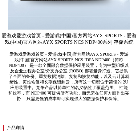
爱游戏爱游戏首页 - 爱游戏(中国)官方网站AYX SPORTS - 爱游
戏(中国)官方网站AYX SPORTS NCS NDP400系列 存储系统
爱游戏爱游戏首页 - 爱游戏(中国)官方网站AYX SPORTS - 爱游
戏(中国)官方网站AYX SPORTS NCS IDPA NDP400（简称
NDP400） 是一款全面融合数据保护应用装置，专为中型组织以
及企业远程办公室/分支办公室 (ROBO) 部署量身打造。它提供
了全面的备份、重复数据消除、复制和恢复功能，以及云计算就
绪性、灾难恢复和长期保留到云，所有这一切都位于简便的 2U
应用装置中。竞争产品以简单性的名义牺牲了覆盖范围、 性能
和效率，而 NDP400 可提供所有功能，而无需在任何方面作出妥
协— 只需更低的成本即可实现强大的数据保护和保障。
产品详情