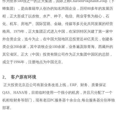
作为世界
500强之一的正大集团，国际上称CharoenPokphandGroup（卜
蜂集团），是由泰籍华人创办的知名跨国企业，历经80多年的发展历
程，正大形成了以农牧、水产、种子、电信、商业零售为核心，石
化、机车、房地产、国际贸易、金融、传媒等多元化共同发展的经营
格局。1979年，正大集团正式进入中国，在深圳特区兴建了第一家中
外合资企业，迄今为止，在中国大陆地区总投资近40亿美元，创建各
类企业200余家，其中农牧企业100余家，业务遍及除青海、西藏外的
其它省区。正大（中国）投资有限公司作为正大集团中国区的总部，
成立于1996年，注册地点为中国北京。
2、 客户原有环境
正大投资北京总公司有新业务改造上线，ERP、财务、质量保证
QAS、HANA等，目前临时使用一个很小的机房，并且只分配了一个
机柜给财务等部门，现有老旧PC服务器十余台台,每台服务器分别单独
部署。