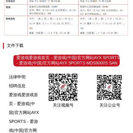
文件下载
爱游戏爱游戏首页 - 爱游戏(中国)官方网站AYX SPORTS
- 爱游戏(中国)官方网站AYX SPORTS MDS9000S SAN
光纤交换机
法律申明
招聘信息
爱游戏爱游戏首
页 - 爱游戏(中
关注视频号
关注公众号
国)官方网站AYX
SPORTS - 爱游
戏(中国)官方网